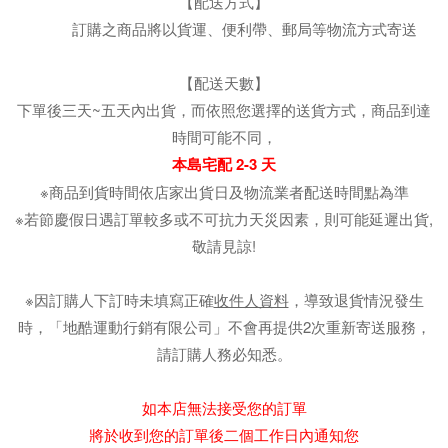
【配送方式】
訂購之商品將以貨運、便利帶、郵局等物流方式寄送
【配送天數】
下單後三天~五天內出貨，而依照您選擇的送貨方式，商品到達
時間可能不同，
本島宅配 2-3 天
※商品到貨時間依店家出貨日及物流業者配送時間點為準
※若節慶假日遇訂單較多或不可抗力天災因素，則可能延遲出貨,
敬請見諒!
※因訂購人下訂時未填寫正確
收件人資料
，導致退貨情況發生
時，「地酷運動行銷有限公司」不會再提供2次重新寄送服務，
請訂購人務必知悉。
如本店無法接受您的訂單
將於收到您的訂單後二個工作日內通知您