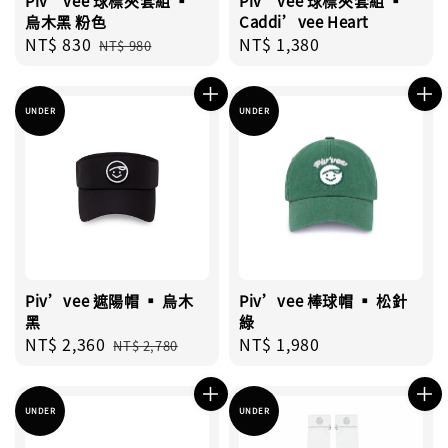
Piv’vee 球標夾套組 ▪︎
Piv’vee 球標夾套組 ▪︎
烏木黑 粉色
Caddi’vee Heart
Sale
NT$ 830
Regular
Regular
NT$ 1,380
NT$ 980
price
price
price
UNDER
UNDER
Piv’vee 遮陽帽 ▪︎ 烏木
Piv’vee 棒球帽 ▪︎ 松針
黑
綠
Sale
NT$ 2,360
Regular
Regular
NT$ 1,980
NT$ 2,780
price
price
price
UNDER
UNDER