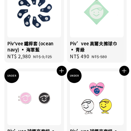
Piv'vee 鐵桿套 (ocean
Piv’vee 高爾夫擦球巾
navy) ▪︎ 海軍藍
▪︎ 青綠
Sale
NT$ 2,980
Regular
Sale
NT$ 490
Regular
NT$ 3,725
NT$ 580
price
price
price
price
UNDER
UNDER