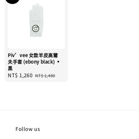
Piv’vee 女款羊皮高爾
夫手套 (ebony black) ▪︎
黑
Sale
NT$ 1,260
Regular
NT$ 1,480
price
price
Follow us