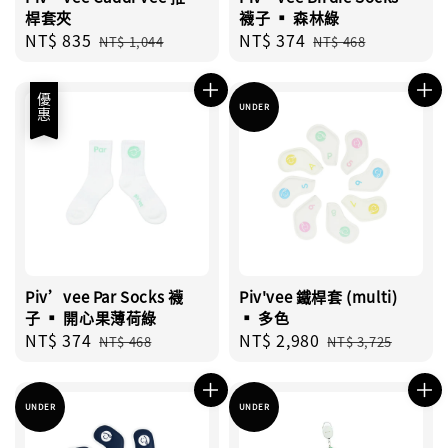
桿套夾
襪子 ▪︎ 森林綠
Sale
NT$ 835
Regular
Sale
NT$ 374
Regular
NT$ 1,044
NT$ 468
price
price
price
price
優惠
UNDER
Piv’vee Par Socks 襪
Piv'vee 鐵桿套 (multi)
子 ▪︎ 開心果薄荷綠
▪︎ 多色
Sale
NT$ 374
Regular
Sale
NT$ 2,980
Regular
NT$ 468
NT$ 3,725
price
price
price
price
UNDER
UNDER