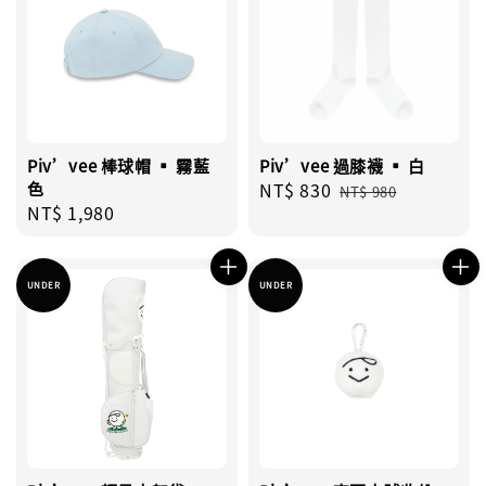
Piv’vee 棒球帽 ▪︎ 霧藍
Piv’vee 過膝襪 ▪︎ 白
色
Sale
NT$ 830
Regular
NT$ 980
Regular
NT$ 1,980
price
price
price
UNDER
UNDER