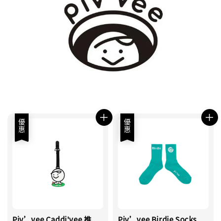
優惠
優惠
Piv’vee Caddi'vee 推
Piv’vee Birdie Socks