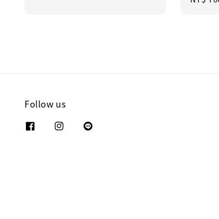
price
price
price
Follow us