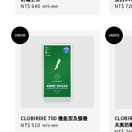
Sale
NT$ 640
Regular
Sale
NT$ 72
NT$ 800
price
price
price
UNDER
UNDER
CLOBIRDIE 70D 機能型及膝襪
CLOBI
夫高防
Sale
NT$ 510
Regular
NT$ 600
Sale
NT$ 76