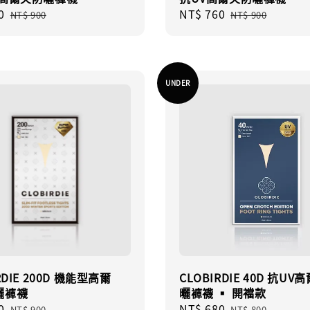
0
Regular
Sale
NT$ 760
Regular
NT$ 900
NT$ 900
price
price
price
UNDER
RDIE 200D 機能型高爾
CLOBIRDIE 40D 抗UV
曬褲襪
曬褲襪 ▪︎ 開襠款
0
Regular
Sale
NT$ 680
Regular
NT$ 900
NT$ 800