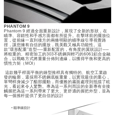
PHANTOM 9
Phantom 9
經過全面重新設計，展現了全新的形狀，在
瞄準、容錯性和手感方面都有所提升。在擊球前的擺放位
置，從前緣一直到後方的兩條明顯的瞄準線引導視覺路
徑，讓您擁有自信的擺放，既美觀又極具功能性。這
款"環形配重"造型──重新配置的，有角度的翼狀設計──
將較重的、精密加工的303不銹鋼與輕巧的6061鋁合金融
合，以戰略方式將重量分佈到邊緣，以獲得平衡和更高的
慣性力矩（MOI）
這款幾乎桿面平衡的錘型推桿具有獨特的、航空工業啟
發的輪廓，還採用不銹鋼底板重量，以實現最佳的重心，
單彎桿身減少了酯部擺動，而優雅的霧面處理則抵擋了眩
光，看起來令人驚艷。專為這一系列而設的全新專有全接
觸握把為這一系列帶來了更大、更舒適的握把外型，並為
每一個推杆提供了更自信的設計