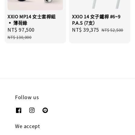
XXIO MP14 女士套桿組
XXIO 14 女子鐵桿 #6~9
▪︎ 薄荷綠
P.A.S (7支）
Sale
NT$ 97,500
Regular
Sale
NT$ 39,375
Regular
NT$ 52,500
price
price
price
price
NT$ 130,000
Follow us
We accept