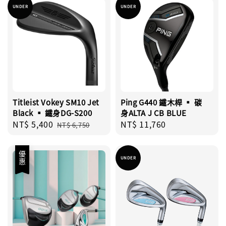
UNDER
UNDER
Titleist Vokey SM10 Jet
Ping G440 鐵木桿 ▪︎ 碳
Black ▪︎ 鐵身DG-S200
身ALTA J CB BLUE
Sale
NT$ 5,400
Regular
Regular
NT$ 11,760
NT$ 6,750
price
price
price
優惠
UNDER