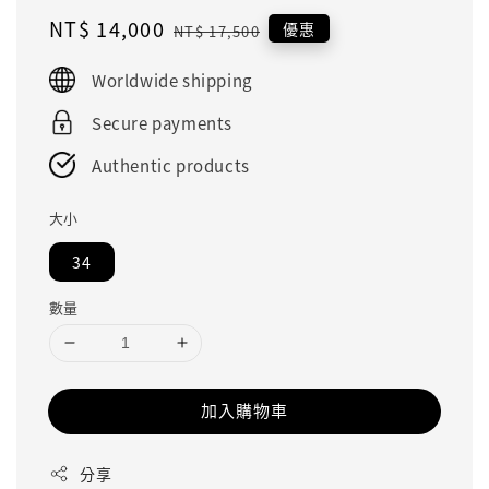
Sale
NT$ 14,000
Regular
優惠
NT$ 17,500
price
price
Worldwide shipping
Secure payments
Authentic products
大小
34
數量
加入購物車
分享