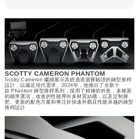
SCOTTY CAMERON PHANTOM
Scotty Cameron
繼續展示其經過巡迴賽驗證的錘型推桿
設計，以滿足現代需求。2024年，他推出了全新十
款 Phantom 錘型推桿系列，採用了精煉的外形，多種新
的瞄準選項，改進的性能導向多材質結構，以及定制握
把、更新的配色方案和專注於快速外觀且性能卓越的錘型
推桿設計