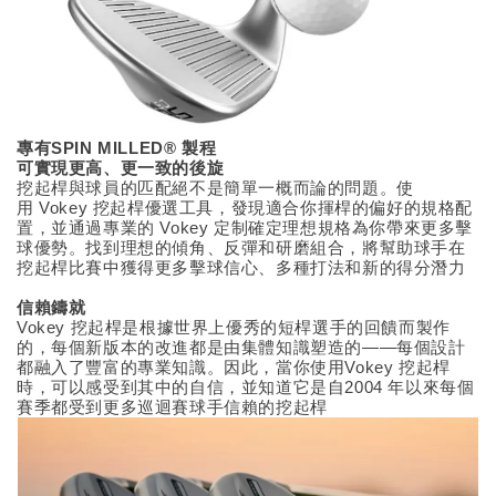
專有SPIN MILLED® 製程
可實現更高、更一致的後旋
挖起桿與球員的匹配絕不是簡單一概而論的問題。使
用 Vokey 挖起桿優選工具，發現適合你揮桿的偏好的規格配
置，並通過專業的 Vokey 定制確定理想規格為你帶來更多擊
球優勢。找到理想的傾角、反彈和研磨組合，將幫助球手在
挖起桿比賽中獲得更多擊球信心、多種打法和新的得分潛力
信賴鑄就
Vokey
挖起桿是根據世界上優秀的短桿選手的回饋而製作
的，每個新版本的改進都是由集體知識塑造的——每個設計
都融入了豐富的專業知識。因此，當你使用Vokey 挖起桿
時，可以感受到其中的自信，並知道它是自2004 年以來每個
賽季都受到更多巡迴賽球手信賴的挖起桿