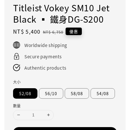
Titleist Vokey SM10 Jet
Black ▪︎ 鐵身DG-S200
Sale
NT$ 5,400
Regular
優惠
NT$ 6,750
price
price
Worldwide shipping
Secure payments
Authentic products
大小
52/08
56/10
58/08
54/08
數量