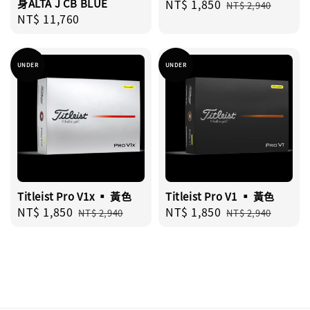
身ALTA J CB BLUE
Sale
NT$ 1,850
Regular
NT$ 2,940
Regular
NT$ 11,760
price
price
price
UNDER
UNDER
Titleist Pro V1x ▪︎ 黃色
Titleist Pro V1 ▪︎ 黃色
Sale
NT$ 1,850
Regular
Sale
NT$ 1,850
Regular
NT$ 2,940
NT$ 2,940
price
price
price
price