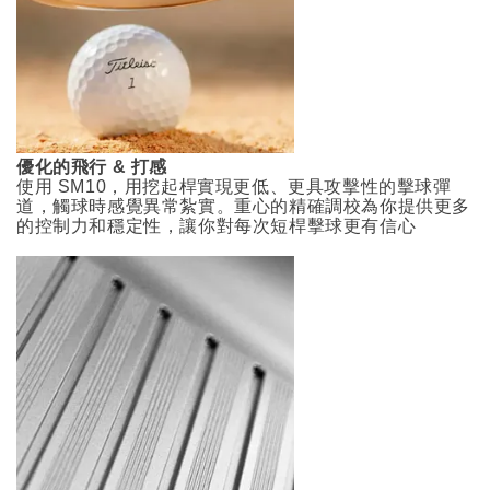
優化的飛行 & 打感
使用 SM10，用挖起桿實現更低、更具攻擊性的擊球彈
道，觸球時感覺異常紮實。重心的精確調校為你提供更多
的控制力和穩定性，讓你對每次短桿擊球更有信心