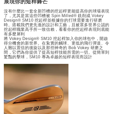
展現你的短桿鋒芒
沒有什麼比一套全新凹槽的挖起桿更能提高你的球場表現
了，尤其是當這些凹槽被 Spin Milled® 銑削成 Vokey
Design® SM10 挖起桿並根據你的打球需要進行研磨
時。搭載我們更先進的設計和工藝，且被眾多世界公認的
挖起桿職業高手所一致信賴，看看你的挖起桿表現到底能
有多麼犀利
將 Vokey Design® SM10 挖起桿加入你的球包中，開啟
得分機會的新世界。在紮實的觸球、更低的飛行彈道、令
人難以置信的後旋以及那些神奇的 Bob Vokey 研磨之
間，它們為你提供了提高短桿技能所需的一切。從簡單到
驚豔的擊球，SM10 專為卓越的短桿表現而設計