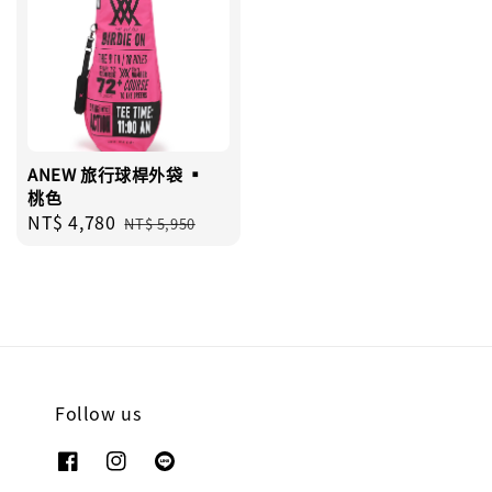
ANEW 旅行球桿外袋 ▪︎
桃色
Sale
NT$ 4,780
Regular
NT$ 5,950
price
price
Follow us