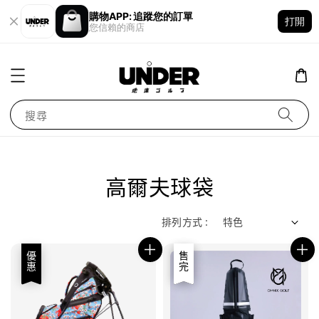
購物APP: 追蹤您的訂單
打開
您信賴的商店
搜尋
高爾夫球袋
排列方式 :
優惠
優惠
售完