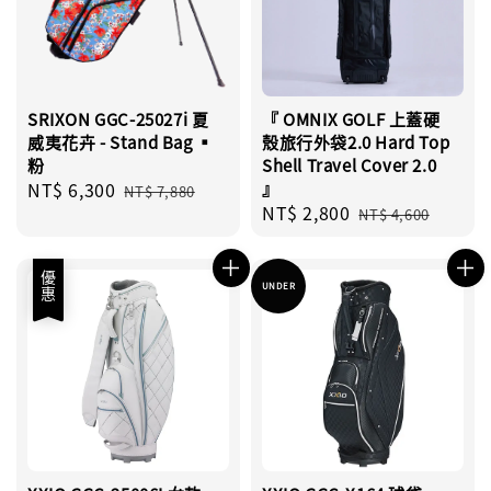
SRIXON GGC-25027i 夏
『 OMNIX GOLF 上蓋硬
威夷花卉 - Stand Bag ▪︎
殼旅行外袋2.0 Hard Top
粉
Shell Travel Cover 2.0
Sale
NT$ 6,300
Regular
』
NT$ 7,880
Sale
NT$ 2,800
Regular
price
price
NT$ 4,600
price
price
優惠
UNDER