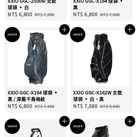
XXIO GGC-25006I 女款
XXIO GGC-X164 球袋 ▪︎
球袋 ▪︎ 白
黑
Sale
NT$ 6,800
Regular
Sale
NT$ 6,800
Regular
NT$ 7,800
NT$ 7,800
price
price
price
price
UNDER
UNDER
XXIO GGC-X164 球袋 ▪︎
XXIO GGC-X162W 女款
黑 / 深藍千鳥格紋
球袋 ▪︎ 白、黑
Sale
NT$ 6,800
Regular
Sale
NT$ 7,680
Regular
NT$ 7,800
NT$ 9,680
price
price
price
price
UNDER
UNDER