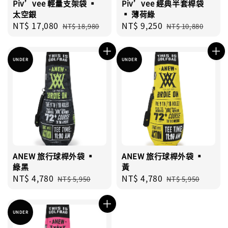
Piv’vee 輕量支架袋 ▪︎
Piv’vee 經典半套桿袋
太空銀
▪︎ 薄荷綠
Sale
NT$ 17,080
Regular
Sale
NT$ 9,250
Regular
NT$ 18,980
NT$ 10,880
price
price
price
price
UNDER
UNDER
ANEW 旅行球桿外袋 ▪︎
ANEW 旅行球桿外袋 ▪︎
綠黑
黃
Sale
NT$ 4,780
Regular
Sale
NT$ 4,780
Regular
NT$ 5,950
NT$ 5,950
price
price
price
price
UNDER