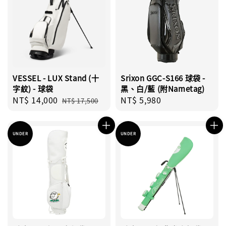
VESSEL - LUX Stand (十
Srixon GGC-S166 球袋 -
字紋) - 球袋
黑、白/藍 (附Nametag)
Sale
NT$ 14,000
Regular
Regular
NT$ 5,980
NT$ 17,500
price
price
price
UNDER
UNDER