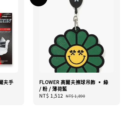
 高爾夫手
FLOWER 高爾夫擦球吊飾 ▪︎ 綠
/ 粉 / 薄荷藍
Sale
NT$ 1,512
Regular
NT$ 1,890
price
price