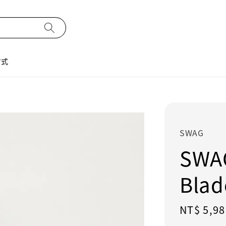
方式
SWAG
SWA
Blad
Sale
NT$ 5,98
price