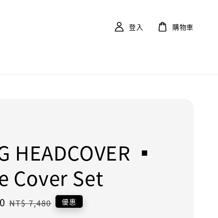
登入
購物車
G HEADCOVER ▪︎
e Cover Set
0
Regular
優惠
NT$ 7,480
price