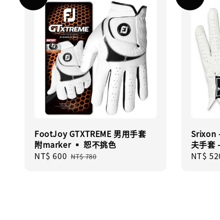
FootJoy GTXTREME 男用手套
Srixon
附marker ▪︎ 恕不挑色
夫手套 
Sale
NT$ 600
Regular
Sale
NT$ 52
NT$ 780
price
price
price